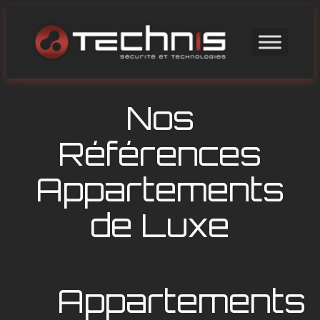
Aller
au
contenu
Nos
Références
Appartements
de Luxe
Appartements